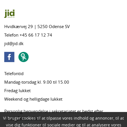
Hvidkærvej 29 | 5250 Odense SV
Telefon +45 66 17 12 74
jid@jid.dk
Telefontid
Mandag-torsdag kl. 9.00 til 15.00
Fredag lukket
Weekend og helligdage lukket
Personlig henvendelse i sekretariatet er bedst efter
Vi bruger cookies til at tilpasse vores indhold og annoncer, til at
forudgående aftale.
vise dig funktioner til sociale medier og til at analysere vores