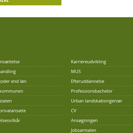
nsættelse
Karriereudvikling
andling
MUS
oder end løn
Efteruddannelse
i kommunen
Professionsbachelor
staten
Urban landskabsingeniør
privatansatte
CV
lsesvilkår
Ansøgningen
Jobsamtalen