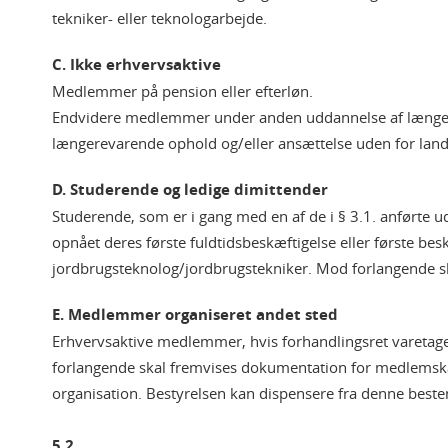
tekniker- eller teknologarbejde.
C. Ikke erhvervsaktive
Medlemmer på pension eller efterløn.
Endvidere medlemmer under anden uddannelse af læng
længerevarende ophold og/eller ansættelse uden for land
D. Studerende og ledige dimittender
Studerende, som er i gang med en af de i § 3.1. anførte 
opnået deres første fuldtidsbeskæftigelse eller første be
jordbrugsteknolog/jordbrugstekniker. Mod forlangende s
E. Medlemmer organiseret andet sted
Erhvervsaktive medlemmer, hvis forhandlingsret varetage
forlangende skal fremvises dokumentation for medlemska
organisation. Bestyrelsen kan dispensere fra denne best
5.2.