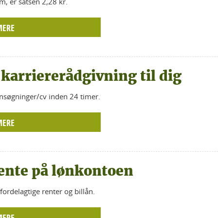
, er satsen 2,28 kr.
MERE
 karriererådgivning til dig
nsøgninger/cv inden 24 timer.
MERE
ente på lønkontoen
fordelagtige renter og billån.
MERE