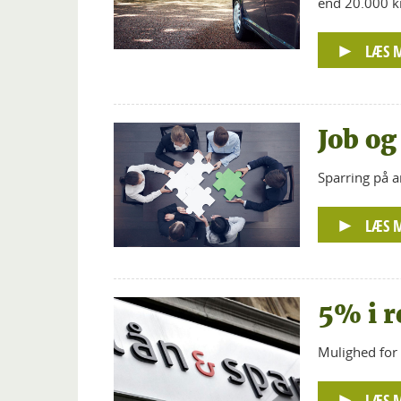
end 20.000 km
LÆS 
Job og
Sparring på a
LÆS 
5% i r
Mulighed for 
LÆS 