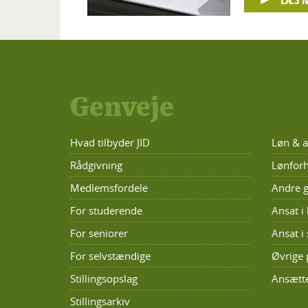
Genveje
Hvad tilbyder JID
Løn & a
Rådgivning
Lønforh
Medlemsfordele
Andre g
For studerende
Ansat 
For seniorer
Ansat i 
For selvstændige
Øvrige 
Stillingsopslag
Ansætte
Stillingsarkiv