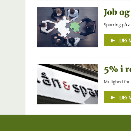
Job og
Sparring på a
LÆS 
5% i r
Mulighed for 
LÆS 