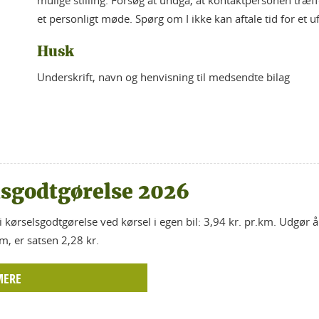
mulige stilling. Forsøg at undgå, at kontaktpersonen træffe
et personligt møde. Spørg om I ikke kan aftale tid for et 
Husk
Underskrift, navn og henvisning til medsendte bilag
lsgodtgørelse 2026
i kørselsgodtgørelse ved kørsel i egen bil: 3,94 kr. pr.km. Udgør 
, er satsen 2,28 kr.
MERE