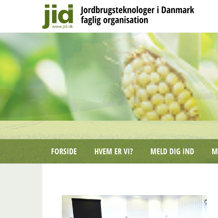
FORSIDE
HVEM ER VI?
MELD DIG IND
M