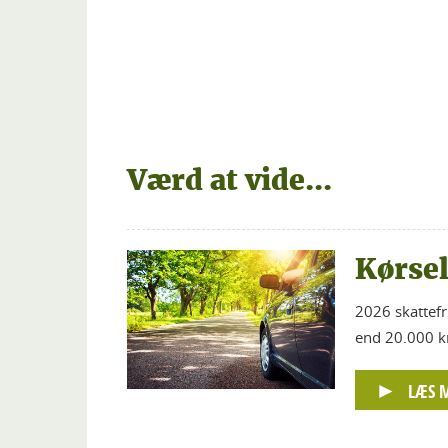
Værd at vide...
Kørse
2026 skattefr
end 20.000 km
LÆS 