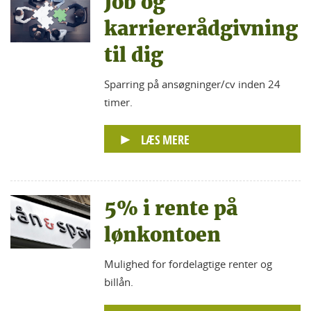
Job og
karriererådgivning
til dig
Sparring på ansøgninger/cv inden 24
timer.
LÆS MERE
5% i rente på
lønkontoen
Mulighed for fordelagtige renter og
billån.