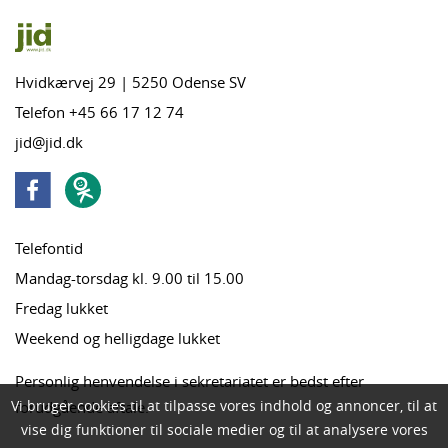
Hvidkærvej 29 | 5250 Odense SV
Telefon +45 66 17 12 74
jid@jid.dk
Telefontid
Mandag-torsdag kl. 9.00 til 15.00
Fredag lukket
Weekend og helligdage lukket
Personlig henvendelse i sekretariatet er bedst efter
Vi bruger cookies til at tilpasse vores indhold og annoncer, til at
forudgående aftale.
vise dig funktioner til sociale medier og til at analysere vores