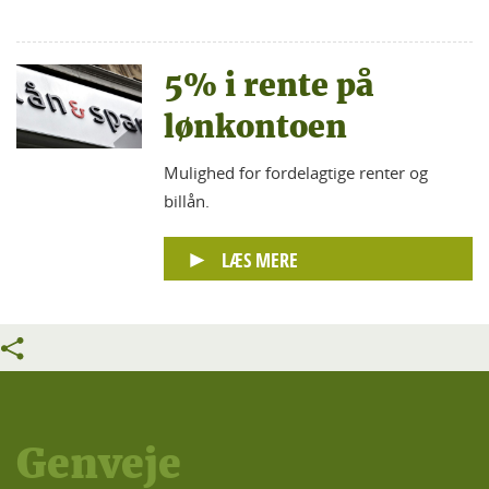
5% i rente på
lønkontoen
Mulighed for fordelagtige renter og
billån.
LÆS MERE
Genveje