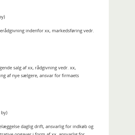
by)
nderådgivning indenfor xx, markedsføring vedr.
gende salg af xx, rådgivning vedr. xx,
ng af nye sælgere, ansvar for firmaets
 by)
telæggelse daglig drift, ansvarlig for indkøb og
rative opgaver i form af xx, ansvarlig for