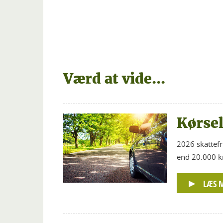
Værd at vide...
Kørse
2026 skattefr
end 20.000 km
LÆS 