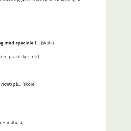
g med speciale i...
(skole)
ter, praktikker mv.)
..
idet) på... (skole)
r + indhold)