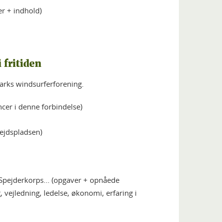
er + indhold)
 fritiden
arks windsurferforening.
er i denne forbindelse)
bejdspladsen)
Spejderkorps... (opgaver + opnåede
 vejledning, ledelse, økonomi, erfaring i