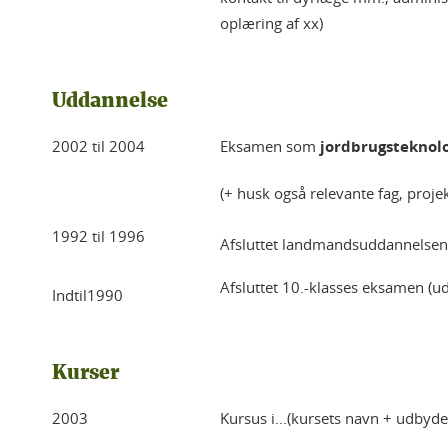
oplæring af xx)
Uddannelse
2002 til 2004
Eksamen som
jordbrugsteknolo
(+ husk også relevante fag, projek
1992 til 1996
Afsluttet landmandsuddannelsen.
Afsluttet 10.-klasses eksamen (udv
Indtil1990
Kurser
2003
Kursus i...(kursets navn + udbyde