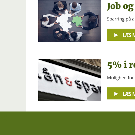
Job og
Sparring på a
LÆS 
5% i r
Mulighed for 
LÆS 