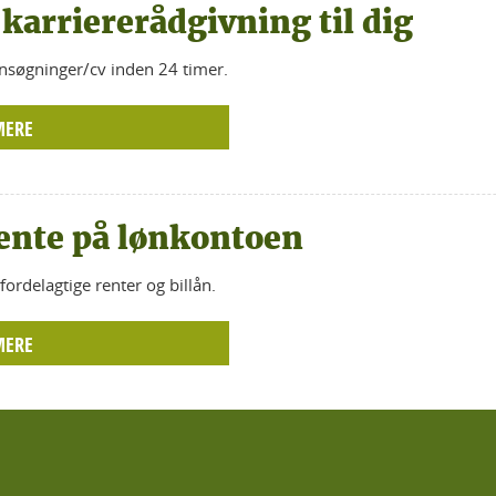
 karriererådgivning til dig
nsøgninger/cv inden 24 timer.
MERE
ente på lønkontoen
fordelagtige renter og billån.
MERE