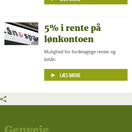
5% i rente på
lønkontoen
Mulighed for fordelagtige renter og
billån.
LÆS MERE
Genveje