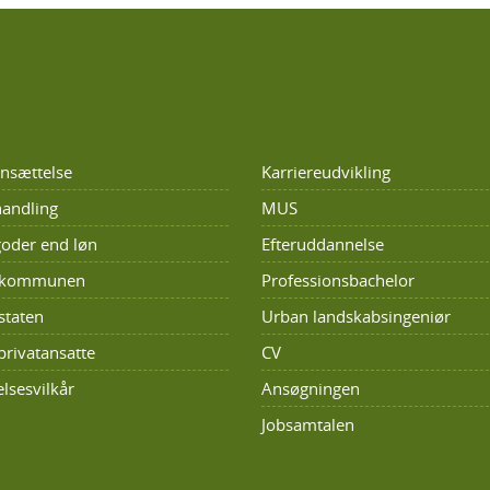
nsættelse
Karriereudvikling
andling
MUS
oder end løn
Efteruddannelse
i kommunen
Professionsbachelor
staten
Urban landskabsingeniør
privatansatte
CV
lsesvilkår
Ansøgningen
Jobsamtalen