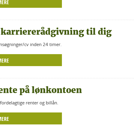
MERE
 karriererådgivning til dig
nsøgninger/cv inden 24 timer.
MERE
ente på lønkontoen
fordelagtige renter og billån.
MERE