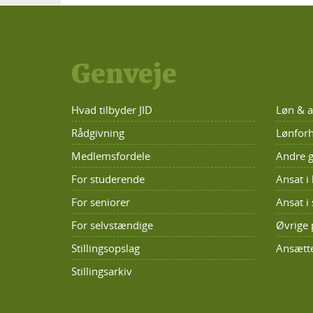
Genveje
Hvad tilbyder JID
Løn & a
Rådgivning
Lønforh
Medlemsfordele
Andre g
For studerende
Ansat 
For seniorer
Ansat i 
For selvstændige
Øvrige 
Stillingsopslag
Ansætte
Stillingsarkiv