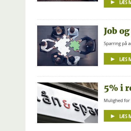
LÆS 
Job og
Sparring på a
LÆS 
5% i r
Mulighed for 
LÆS 